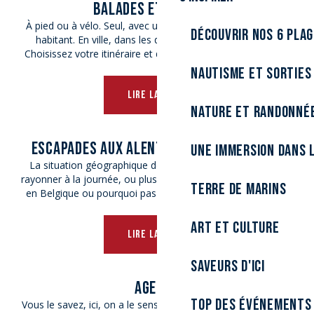
BALADES ET CIRCUITS
À pied ou à vélo. Seul, avec un guide, un audioguide ou un
Découvrir nos 6 pla
habitant. En ville, dans les dunes ou à travers les bois.
Choisissez votre itinéraire et découvrez notre destination...
Nautisme et sorties
LIRE LA SUITE
Nature et randonné
ESCAPADES AUX ALENTOURS DE DUNKERQUE
Une immersion dans l
La situation géographique de Dunkerque est idéale pour
rayonner à la journée, ou plus, dans la campagne flamande,
Terre de marins
en Belgique ou pourquoi pas jusqu’en Angleterre ? Alors,...
Art et culture
LIRE LA SUITE
Saveurs d'ici
AGENDA
Top des événements
Vous le savez, ici, on a le sens de la fête et on sait accueillir.