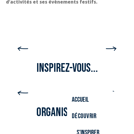
d’activités et ses évènements festifs.
DESTINATION VÉLO
Inspirez-vous...
NATURE ET RANDONNÉES
Accueil
Organisez-vous
Découvrir
S'inspirer