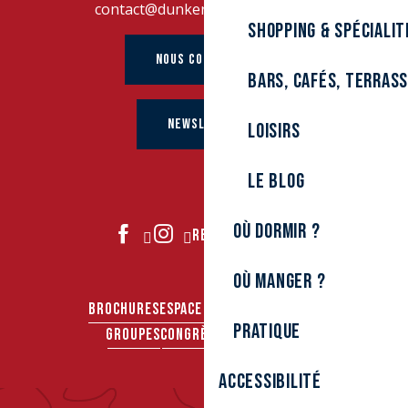
contact@dunkerque-tourisme.fr
Shopping & spécialit
NOUS CONTACTER
Bars, cafés, terras
NEWSLETTER
Loisirs
Le Blog
Où dormir ?
REJOIGNEZ-NOUS
Où manger ?
BROCHURES
ESPACE PRO
ESPACE PRESSE
Pratique
GROUPES
CONGRÈS & SÉMINAIRES
Accessibilité