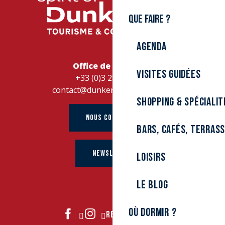
Que faire ?
Agenda
Office de Tourisme
Visites guidées
+33 (0)3 28 26 27 28
contact@dunkerque-tourisme.fr
Shopping & spécialit
NOUS CONTACTER
Bars, cafés, terras
NEWSLETTER
Loisirs
Le Blog
Où dormir ?
REJOIGNEZ-NOUS