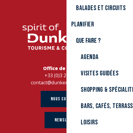
Discothèque de Plein Air 🥳 - La plus grosse soirée de l'été
Tribute Indochine
Balades et circuits
Les Concerts d'été : Vinyl Sixties
L'aveugle aux yeux d'étoiles
Planifier
Khrumka et la fusée magique
Noisettes
La grande aventure du Système Solaire
Que faire ?
Comment se repérer dans l’espace ?
Observation de la nuit
Agenda
L’Univers au bout des doigts
Traqueur de Météorites et Visite virtuelle du système sol
Office de Tourisme
Table ronde « Les rendez-vous des éclipses »
Visites guidées
+33 (0)3 28 26 27 28
contact@dunkerque-tourisme.fr
Shopping & spécialit
NOUS CONTACTER
Bars, cafés, terras
NEWSLETTER
Loisirs