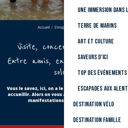
Une immersion dans l
Terre de marins
Accueil
S’inspirer
Agenda
Art et culture
Visite, concert ou expo ?
Saveurs d'ici
Entre amis, en famille ou en
solo ?
Top des événements
Escapades aux alen
Vous le savez, ici, on a le sens de la fête et on sait
accueillir. Alors on vous a concocté un agenda de
manifestations époustouflant !
Destination Vélo
Destination Famille