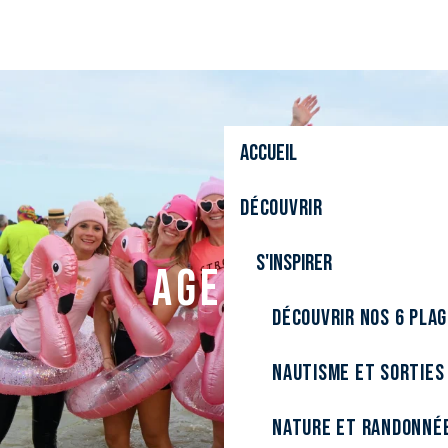
Aller
au
contenu
principal
Accueil
Découvrir
S'inspirer
Agenda
Découvrir nos 6 pla
Nautisme et sorties
Nature et randonné