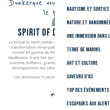
Dunkerque vous fera aimer
Nautisme et sorties
le Nord
Nature et randonné
SPIRIT OF DUNKERQUE
Une immersion dans l
Le littoral du Nord connaît depuis plusieurs années une
transformation remarquable : rénovation de la digue,
Terre de marins
montée en gamme de l’hôtellerie, gratuité des bus,
labellisation Grand Site des Dunes de Flandre, essor du
Art et culture
tourisme d’affaires, grands projets de décarbonation,
développement des véloroutes et terre de cinéma.
Saveurs d'ici
Une destination 4 saisons à aimer et à partager !
Top des événements
Escapades aux alen