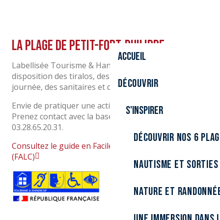
La plage de Petit-Fort-Philippe
Accueil
Labellisée Tourisme & Handicap, cette plage met à
disposition des tiralos, des cabines en location à la
Découvrir
journée, des sanitaires et des vestiaires accessibles.
Envie de pratiquer une activité nautique accessible ?
S'inspirer
Prenez contact avec la base nautique au
03.28.65.20.31.
Découvrir nos 6 pla
Consultez le guide en Facile à Lire et A Comprendre
(FALC)
Nautisme et sorties
Nature et randonné
Une immersion dans l