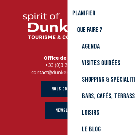
Planifier
Que faire ?
Agenda
Office de Tourisme
Visites guidées
+33 (0)3 28 26 27 28
contact@dunkerque-tourisme.fr
Shopping & spécialit
NOUS CONTACTER
Bars, cafés, terras
NEWSLETTER
Loisirs
Le Blog