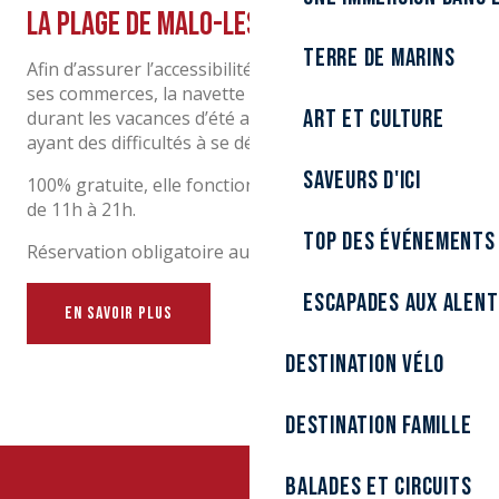
La plage de Malo-les-Bains
Terre de marins
Afin d’assurer l’accessibilité de la digue de Malo et de
ses commerces, la navette “
Access’Digue
” roule
Art et culture
durant les vacances d’été au service des personnes
ayant des difficultés à se déplacer.
Saveurs d'ici
100% gratuite, elle fonctionne du lundi au dimanche,
de 11h à 21h.
Top des événements
Réservation obligatoire au 03 59 47 85 06.
Escapades aux alen
EN SAVOIR PLUS
Destination Vélo
Destination Famille
Balades et circuits