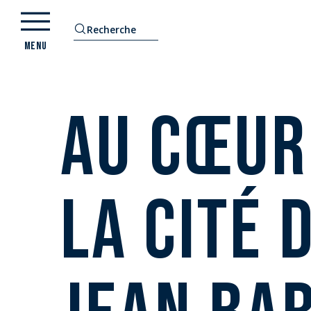
Aller
au
Recherche
contenu
MENU
principal
Au cœur
la cité 
E