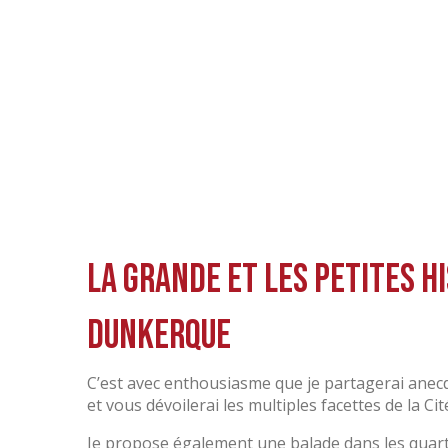
S
S
La grande et les petites h
Dunkerque
C’est avec enthousiasme que je partagerai anecd
et vous dévoilerai les multiples facettes de la Cit
Je propose également une balade dans les quart