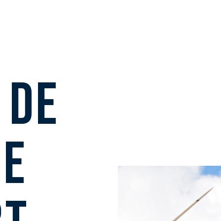
 de
de