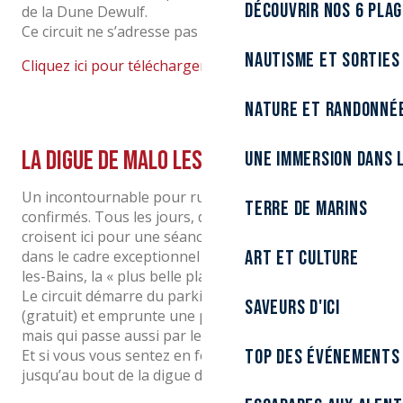
Découvrir nos 6 pla
de la Dune Dewulf.
Ce circuit ne s’adresse pas aux débutants!
Nautisme et sorties
Cliquez ici pour télécharger le parcours
Nature et randonné
La digue de Malo les Bains
Une immersion dans l
Un incontournable pour runners débutants et
Terre de marins
confirmés. Tous les jours, des dizaines de sportifs se
croisent ici pour une séance vivifiante de running
Art et culture
dans le cadre exceptionnel du bord de mer de Malo-
les-Bains, la « plus belle plage du Nord ».
Le circuit démarre du parking Place Paul Asseman
Saveurs d'ici
(gratuit) et emprunte une partie de la digue de Mer,
mais qui passe aussi par le quartier du Grand Large.
Top des événements
Et si vous vous sentez en forme, continuez vers l’est
jusqu’au bout de la digue de Leffrinckoucke!