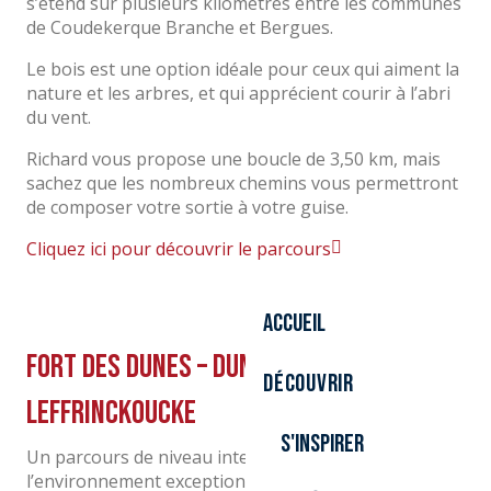
s’étend sur plusieurs kilomètres entre les communes
de Coudekerque Branche et Bergues.
Le bois est une option idéale pour ceux qui aiment la
nature et les arbres, et qui apprécient courir à l’abri
du vent.
Richard vous propose une boucle de 3,50 km, mais
sachez que les nombreux chemins vous permettront
de composer votre sortie à votre guise.
Cliquez ici pour découvrir le parcours
Accueil
Fort des Dunes – Dune Dewulf –
Découvrir
Leffrinckoucke
S'inspirer
Un parcours de niveau intermédiaire, dans
l’environnement exceptionnel de la réserve naturelle