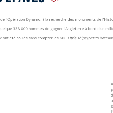
e l’Opération Dynamo, à la recherche des monuments de l’Histoire
quelque 338 000 hommes de gagner l’Angleterre à bord d’un millie
x ont été coulés sans compter les 600
Little ships
(petits bateau
A
p
d
a
b
l