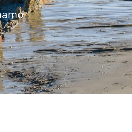
ynamo
 favoris