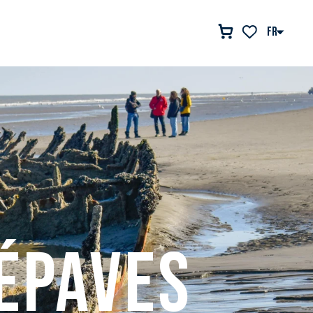
FR
Voir les favor
épaves