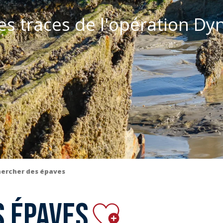
les traces de l'opération D
ercher des épaves
Ajouter aux
 épaves