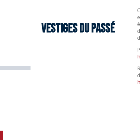
C
e
ê
Vestiges du passé
d
d
P
h
R
d
h