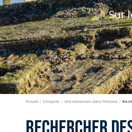
Sur 
Accueil
S’inspirer
Une immersion dans l’Histoire
Rech
Rechercher des