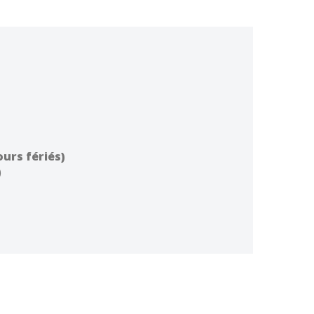
ours fériés)
)