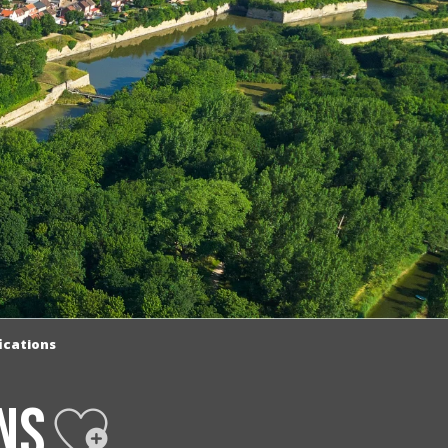
fications
Ajouter aux favo
ns