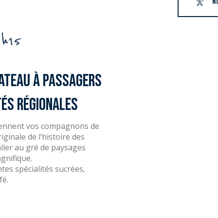
N
h15
bateau à passagers
tés régionales
 deviennent vos compagnons de
inale de l’histoire des
 aller au gré de paysages
gnifique.
tes spécialités sucrées,
fé.