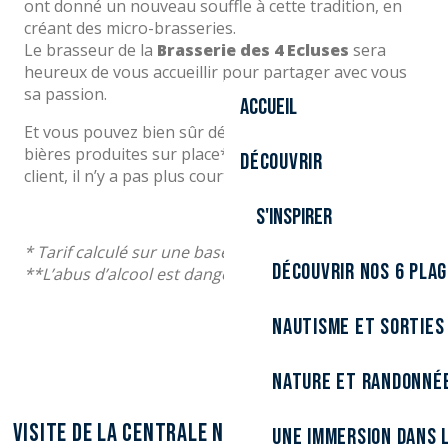
ont donné un nouveau souffle à cette tradition, en
créant des micro-brasseries.
Le brasseur de la
Brasserie des 4 Ecluses
sera
heureux de vous accueillir pour partager avec vous
sa passion.
Accueil
Et vous pouvez bien sûr déguster et acheter les
bières produites sur place**. Du producteur au
Découvrir
client, il n’y a pas plus court comme circuit !
S'inspirer
* Tarif calculé sur une base 10 personnes.
Découvrir nos 6 pla
**L’abus d’alcool est dangereux pour la santé
Nautisme et sorties
Nature et randonné
VISITE DE LA CENTRALE NUCLÉAIRE EDF
Une immersion dans l