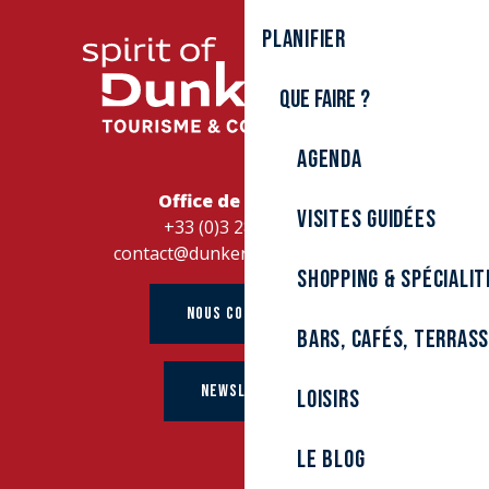
Planifier
Que faire ?
Agenda
Office de Tourisme
Visites guidées
+33 (0)3 28 26 27 28
contact@dunkerque-tourisme.fr
Shopping & spécialit
NOUS CONTACTER
Bars, cafés, terras
NEWSLETTER
Loisirs
Le Blog