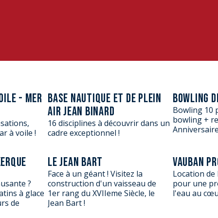
OILE - MER
BASE NAUTIQUE ET DE PLEIN
BOWLING D
AIR JEAN BINARD
Bowling 10 pi
bowling + re
sations,
16 disciplines à découvrir dans un
Anniversaire
r à voile !
cadre exceptionnel !
KERQUE
LE JEAN BART
VAUBAN P
Face à un géant ! Visitez la
Location de
musante ?
construction d'un vaisseau de
pour une pr
tins à glace
1er rang du XVIIeme Siècle, le
l'eau au cœur
urs de
Jean Bart !