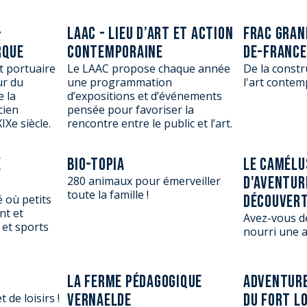
&
LAAC - LIEU D’ART ET ACTION
FRAC GRAN
RQUE
CONTEMPORAINE
DE-FRANCE
t portuaire
Le LAAC propose chaque année
De la constr
ur du
une programmation
l'art contem
e la
d’expositions et d’événements
cien
pensée pour favoriser la
IXe siècle.
rencontre entre le public et l’art.
X
BIO-TOPIA
LE CAMÉLU
D'AVENTUR
280 animaux pour émerveiller
toute la famille !
DÉCOUVER
é où petits
nt et
Avez-vous d
 et sports
nourri une 
LA FERME PÉDAGOGIQUE
ADVENTURE
VERNAELDE
DU FORT L
 de loisirs !