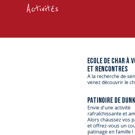
S
Activités
S
ECOLE DE CHAR À V
ET RENCONTRES
A la recherche de sen
venez découvrir le cha
PATINOIRE DE DUN
Envie d'une activité
rafraîchissante et a
Alors chaussez vos pa
et offrez-vous un co
patinage en famille !