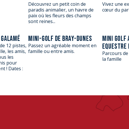
Découvrez un petit coin de
Vivez une ex
paradis animalier, un havre de
cœur du parc
paix où les fleurs des champs
sont reines...
C GALAMÉ
MINI-GOLF DE BRAY-DUNES
MINI GOLF
EQUESTRE 
e 12 pistes,
Passez un agréable moment en
lle, les amis,
famille ou entre amis.
Parcours de
ous les
la famille
nis pour
t ! Dates :