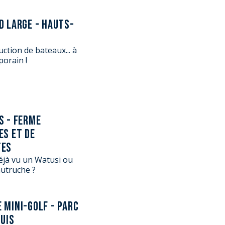
D LARGE - HAUTS-
uction de bateaux... à
porain !
S - FERME
ES ET DE
TES
éjà vu un Watusi ou
autruche ?
 MINI-GOLF - PARC
OUIS