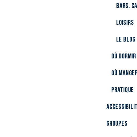
Bars, c
Loisirs
Le Blog
Où dormir
Où manger
Pratique
Accessibili
Groupes