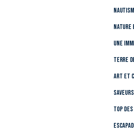
Nautism
Nature 
Une imm
Terre d
Art et 
Saveurs 
Top des
Escapad