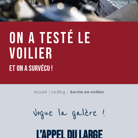
On a testé le
voilier
et on a survécu !
Accueil
Le Blog
Sortie en voilier
Vogue la galère !
L’appel du large