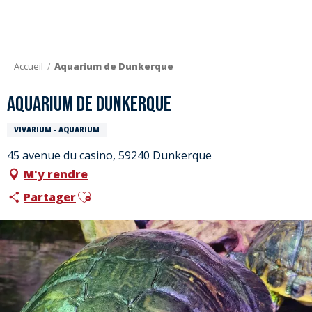
Aller
au
contenu
principal
Accueil
Aquarium de Dunkerque
Aquarium de Dunkerque
VIVARIUM - AQUARIUM
45 avenue du casino, 59240 Dunkerque
M'y rendre
Ajouter aux favoris
Partager