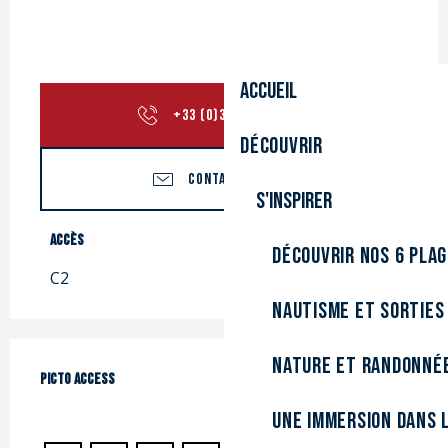
Accueil
+33 (0)3 28 26 26
▒▒
Découvrir
CONTACTEZ-NOUS
S'inspirer
Accès
Accès
Découvrir nos 6 pla
C2
Nautisme et sorties
Nature et randonné
Picto Access
Picto Access
Une immersion dans l