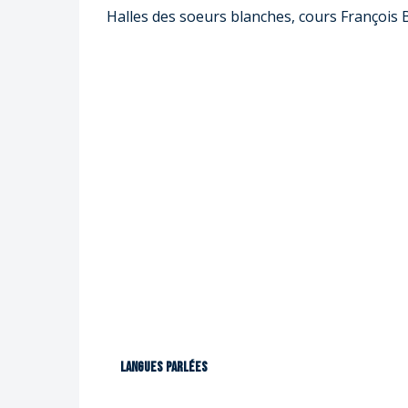
Halles des soeurs blanches, cours François
Langues parlées
Langues parlées