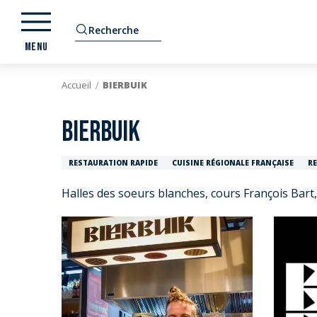
Aller
au
Recherche
contenu
MENU
principal
Accueil
BIERBUIK
BIERBUIK
RESTAURATION RAPIDE
CUISINE RÉGIONALE FRANÇAISE
R
Halles des soeurs blanches, cours François Bar
E