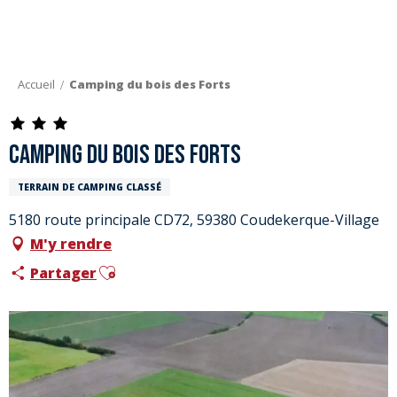
Aller
au
contenu
principal
Accueil
Camping du bois des Forts
Camping du bois des Forts
TERRAIN DE CAMPING CLASSÉ
5180 route principale CD72, 59380 Coudekerque-Village
M'y rendre
Ajouter aux favoris
Partager