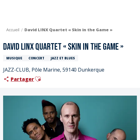
Aller
au
contenu
principal
Accueil
David LINX Quartet « Skin in the Game »
David LINX Quartet « Skin in the Game »
MUSIQUE
CONCERT
JAZZ ET BLUES
JAZZ-CLUB, Pôle Marine, 59140 Dunkerque
Ajouter aux favoris
Partager