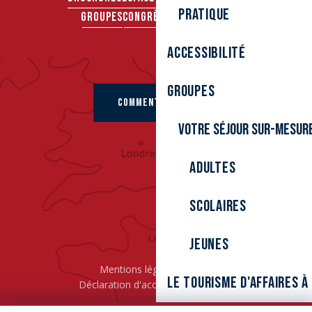
Pratique
GROUPES
CONGRÈS & SÉMINAIRES
Accessibilité
Groupes
COMMENT VENIR ?
Votre séjour sur-mesur
Adultes
Scolaires
Jeunes
Mentions légales
Cookies
Le tourisme d'affaires 
Déclaration d'accessibilité
L’ÉPIC