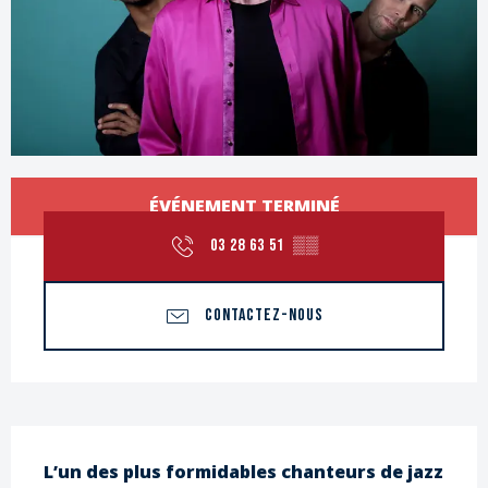
Ouverture et coordonnées
ÉVÉNEMENT TERMINÉ
03 28 63 51
▒▒
CONTACTEZ-NOUS
Description
L’un des plus formidables chanteurs de jazz 