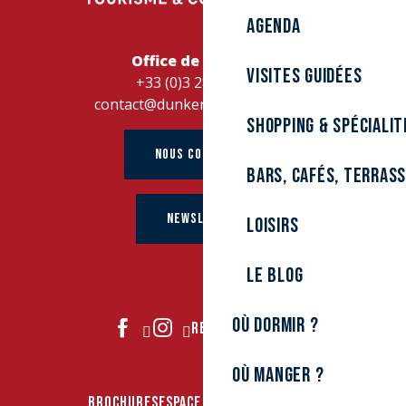
Agenda
Office de Tourisme
Visites guidées
+33 (0)3 28 26 27 28
contact@dunkerque-tourisme.fr
Shopping & spécialit
NOUS CONTACTER
Bars, cafés, terras
NEWSLETTER
Loisirs
Le Blog
Où dormir ?
REJOIGNEZ-NOUS
Où manger ?
BROCHURES
ESPACE PRO
ESPACE PRESSE