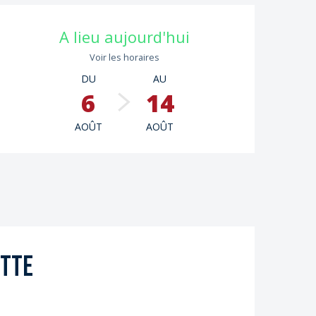
Ouverture et coordon
A lieu aujourd'hui
Voir les horaires
DU
AU
6
14
AOÛT
AOÛT
utte