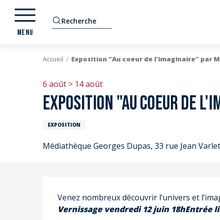
Aller
au
Recherche
contenu
MENU
principal
Accueil
Exposition "Au coeur de l'imaginaire" par 
6 août > 14 août
Exposition "Au coeur de l'
EXPOSITION
Médiathèque Georges Dupas, 33 rue Jean Varle
Description
E
Vernissage vendredi 12 juin 18h
Entrée li