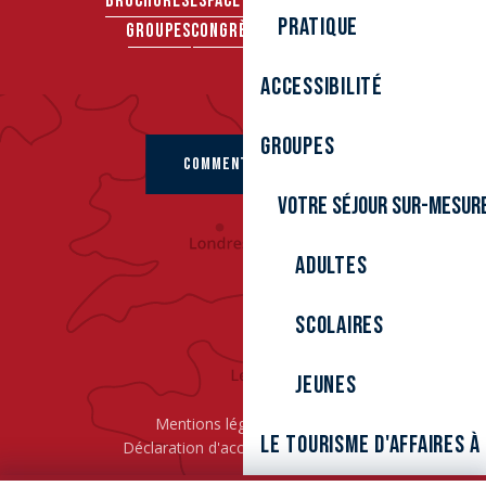
BROCHURES
ESPACE PRO
ESPACE PRESSE
Pratique
GROUPES
CONGRÈS & SÉMINAIRES
Accessibilité
Groupes
COMMENT VENIR ?
Votre séjour sur-mesur
Adultes
Scolaires
Jeunes
Mentions légales
Cookies
Le tourisme d'affaires 
Déclaration d'accessibilité
L’ÉPIC