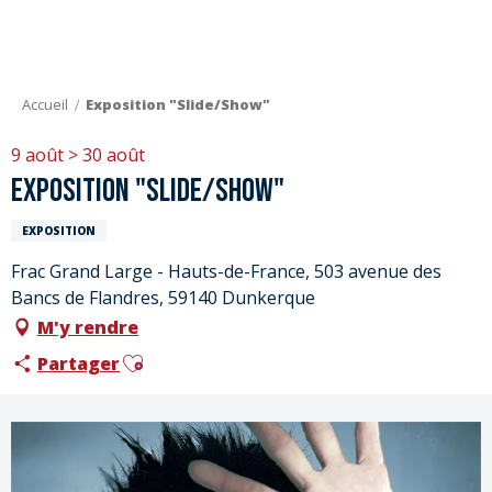
Aller
au
contenu
principal
Accueil
Exposition "Slide/Show"
9 août > 30 août
Exposition "Slide/Show"
EXPOSITION
Frac Grand Large - Hauts-de-France, 503 avenue des
Bancs de Flandres, 59140 Dunkerque
M'y rendre
Ajouter aux favoris
Partager