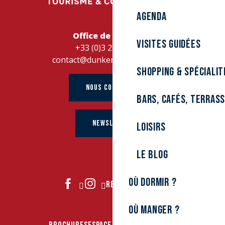
Agenda
Office de Tourisme
Visites guidées
+33 (0)3 28 26 27 28
contact@dunkerque-tourisme.fr
Shopping & spécialit
NOUS CONTACTER
Bars, cafés, terras
NEWSLETTER
Loisirs
Le Blog
Où dormir ?
REJOIGNEZ-NOUS
Où manger ?