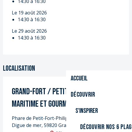
14:30 à 16:30
Le 19 août 2026
14:30 à 16:30
Le 29 août 2026
14:30 à 16:30
Localisation
Accueil
Grand-Fort / Petit-Fort : Balade
Découvrir
maritime et gourmande
S'inspirer
Phare de Petit-Fort-Philippe, Boulevard de l'est -
Digue de mer, 59820 Gravelines
Découvrir nos 6 pla