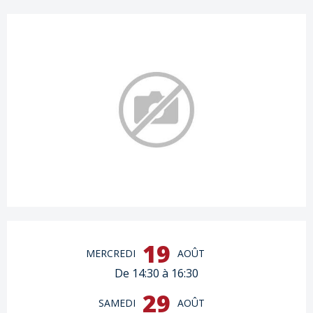
Ouverture et coordonnées
19
MERCREDI
AOÛT
De 14:30 à 16:30
29
SAMEDI
AOÛT