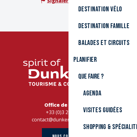
Signaler une erreur
Destination Vélo
Destination Famille
Balades et circuits
Planifier
Que faire ?
Agenda
Office de Tourisme
Visites guidées
+33 (0)3 28 26 27 28
contact@dunkerque-tourisme.fr
Shopping & spécialit
NOUS CONTACTER