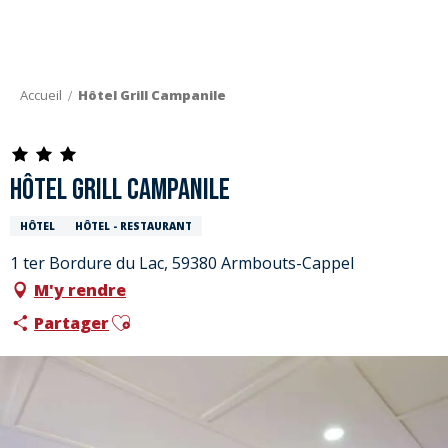
Aller
au
contenu
principal
Accueil
Hôtel Grill Campanile
Hôtel Grill Campanile
HÔTEL
HÔTEL - RESTAURANT
1 ter Bordure du Lac, 59380 Armbouts-Cappel
M'y rendre
Ajouter aux favoris
Partager