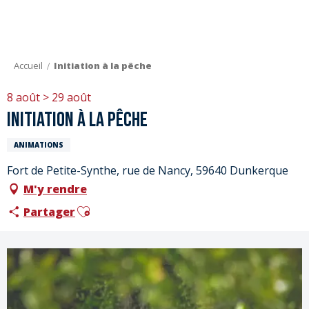
Aller
au
contenu
principal
Accueil
Initiation à la pêche
8 août > 29 août
Initiation à la pêche
ANIMATIONS
Fort de Petite-Synthe, rue de Nancy, 59640 Dunkerque
M'y rendre
Ajouter aux favoris
Partager