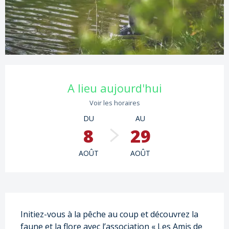
Ouverture et coordonnées
A lieu aujourd'hui
Voir les horaires
DU
AU
8
29
AOÛT
AOÛT
Description
Initiez-vous à la pêche au coup et découvrez la 
faune et la flore avec l’association « Les Amis de 