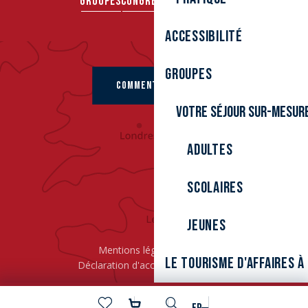
GROUPES
CONGRÈS & SÉMINAIRES
Accessibilité
Groupes
COMMENT VENIR ?
Votre séjour sur-mesur
Adultes
Scolaires
Jeunes
Mentions légales
Cookies
Le tourisme d'affaires 
Déclaration d'accessibilité
L’ÉPIC
Recherche