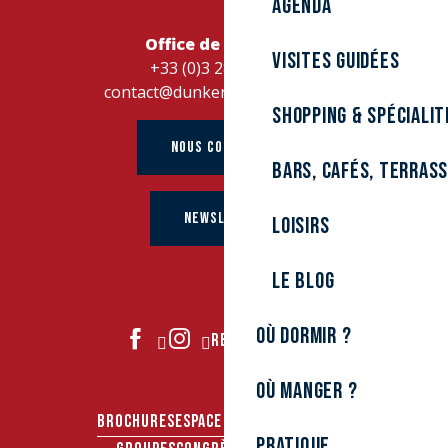
Agenda
Office de Tourisme
Visites guidées
+33 (0)3 28 26 27 28
contact@dunkerque-tourisme.fr
Shopping & spécialit
NOUS CONTACTER
Bars, cafés, terras
NEWSLETTER
Loisirs
Le Blog
Où dormir ?
REJOIGNEZ-NOUS
Où manger ?
BROCHURES
ESPACE PRO
ESPACE PRESSE
Pratique