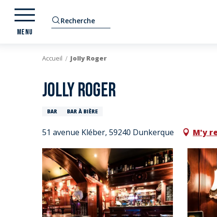
Aller
au
Recherche
contenu
MENU
principal
Accueil
Jolly Roger
Jolly Roger
BAR
BAR À BIÈRE
51 avenue Kléber, 59240 Dunkerque
M'y r
E