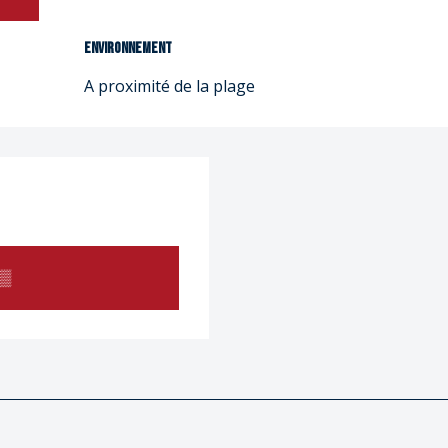
Environnement
Environnement
A proximité de la plage
▒