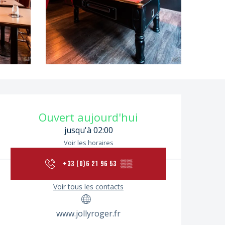
Ouverture et coordon
Ouvert aujourd'hui
jusqu'à 02:00
Voir les horaires
+33 (0)6 21 96 53
▒▒
Voir tous les contacts
www.jollyroger.fr