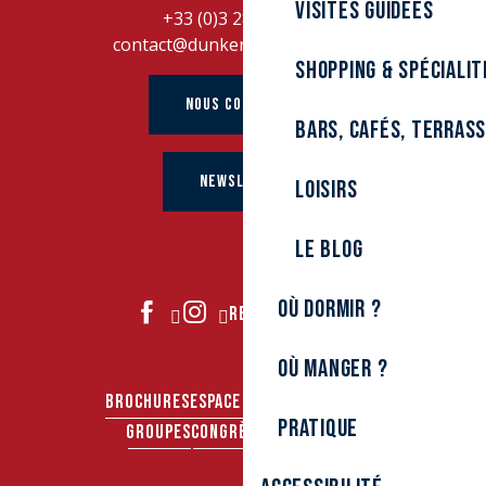
Visites guidées
+33 (0)3 28 26 27 28
contact@dunkerque-tourisme.fr
Shopping & spécialit
NOUS CONTACTER
Bars, cafés, terras
NEWSLETTER
Loisirs
Le Blog
Où dormir ?
REJOIGNEZ-NOUS
Où manger ?
BROCHURES
ESPACE PRO
ESPACE PRESSE
Pratique
GROUPES
CONGRÈS & SÉMINAIRES