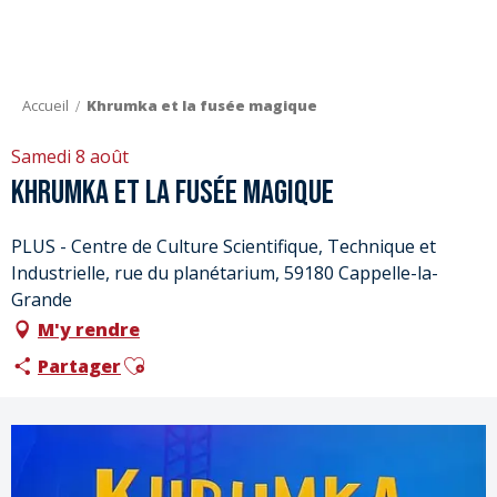
Aller
au
contenu
principal
Accueil
Khrumka et la fusée magique
Samedi 8 août
Khrumka et la fusée magique
PLUS - Centre de Culture Scientifique, Technique et
Industrielle, rue du planétarium, 59180 Cappelle-la-
Grande
M'y rendre
Ajouter aux favoris
Partager