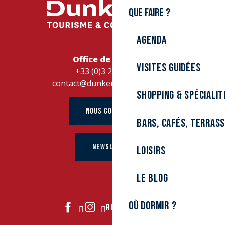
Que faire ?
Agenda
Office de Tourisme
Visites guidées
+33 (0)3 28 26 27 28
contact@dunkerque-tourisme.fr
Shopping & spécialit
NOUS CONTACTER
Bars, cafés, terras
NEWSLETTER
Loisirs
Le Blog
Où dormir ?
REJOIGNEZ-NOUS