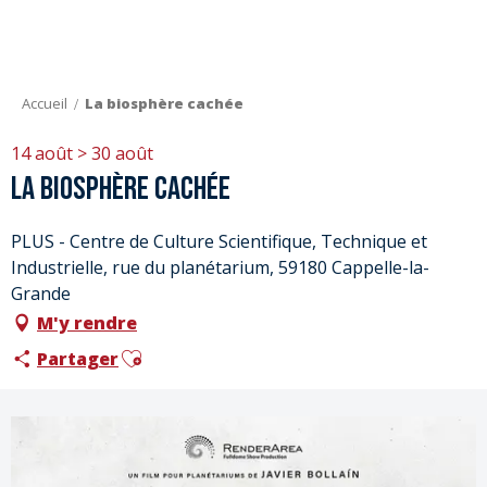
Aller
au
contenu
principal
Accueil
La biosphère cachée
14 août > 30 août
La biosphère cachée
PLUS - Centre de Culture Scientifique, Technique et
Industrielle, rue du planétarium, 59180 Cappelle-la-
Grande
M'y rendre
Ajouter aux favoris
Partager