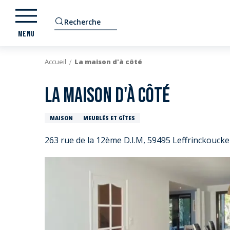
Aller
au
Recherche
contenu
MENU
principal
Accueil
La maison d'à côté
La maison d'à côté
MAISON
MEUBLÉS ET GÎTES
263 rue de la 12ème D.I.M, 59495 Leffrinckoucke
E