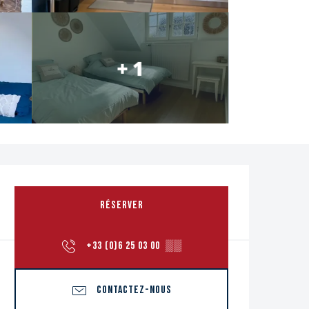
+ 1
Ouverture et coordon
RÉSERVER
+33 (0)6 25 03 00
▒▒
CONTACTEZ-NOUS