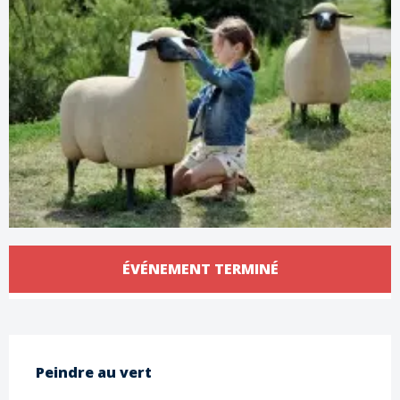
Ouverture et coordonnées
ÉVÉNEMENT TERMINÉ
Description
Peindre au vert