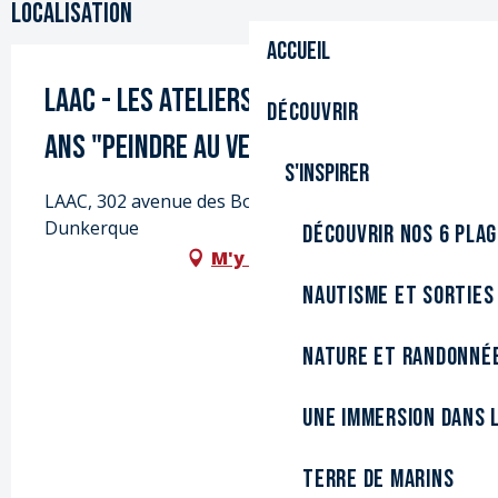
Localisation
Accueil
LAAC - Les Ateliers de Vacances 4/6
Découvrir
ans "Peindre au vert"
S'inspirer
LAAC, 302 avenue des Bordées, 59140
Dunkerque
Découvrir nos 6 pla
M'y rendre
Nautisme et sorties
Nature et randonné
Une immersion dans l
Terre de marins