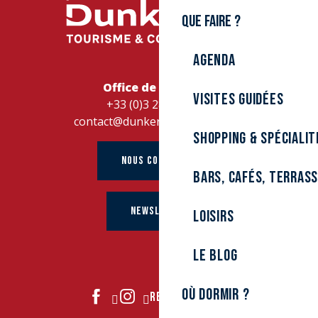
Que faire ?
Agenda
Office de Tourisme
Visites guidées
+33 (0)3 28 26 27 28
contact@dunkerque-tourisme.fr
Shopping & spécialit
NOUS CONTACTER
Bars, cafés, terras
NEWSLETTER
Loisirs
Le Blog
Où dormir ?
REJOIGNEZ-NOUS