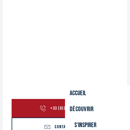
Accueil
Découvrir
+33 (0)3 28 24 99
▒▒
S'inspirer
CONTACTEZ-NOUS