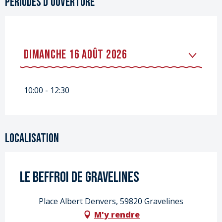
Périodes d'ouverture
DIMANCHE 16 AOÛT 2026
DU
25 AVRIL 2026
AU
26 AVRIL 2026
10:00 - 12:30
DIMANCHE 5 JUILLET 2026
DIMANCHE 19 JUILLET 2026
Localisation
DIMANCHE 2 AOÛT 2026
Le Beffroi de Gravelines
DU
19 SEPTEMBRE 2026
AU
20
SEPTEMBRE 2026
Place Albert Denvers, 59820 Gravelines
M'y rendre