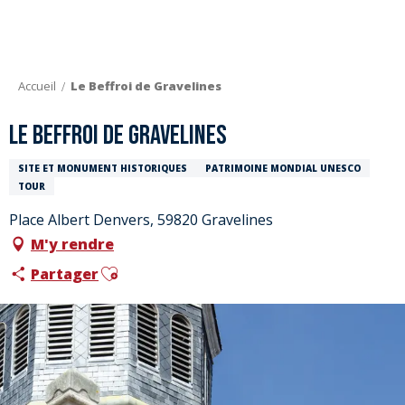
Aller
au
contenu
principal
Accueil
Le Beffroi de Gravelines
Le Beffroi de Gravelines
SITE ET MONUMENT HISTORIQUES
PATRIMOINE MONDIAL UNESCO
TOUR
Place Albert Denvers, 59820 Gravelines
M'y rendre
Ajouter aux favoris
Partager