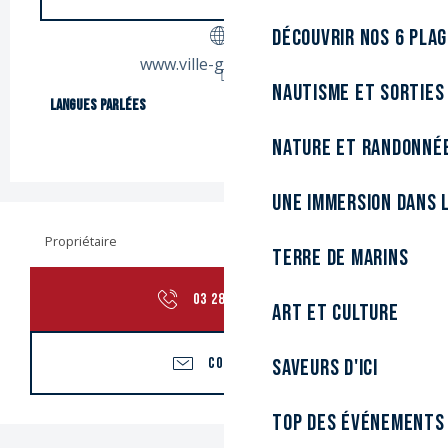
Découvrir nos 6 pla
www.ville-gravelines.fr
Nautisme et sorties
Langues parlées
Langues parlées
Nature et randonné
Une immersion dans l
Propriétaire
Terre de marins
03 28 24 99
▒▒
Art et culture
CONTACTER
Saveurs d'ici
Top des événements