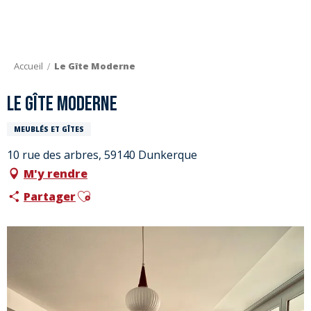
Aller
au
contenu
principal
Accueil
Le Gîte Moderne
Le Gîte Moderne
MEUBLÉS ET GÎTES
10 rue des arbres, 59140 Dunkerque
M'y rendre
Ajouter aux favoris
Partager