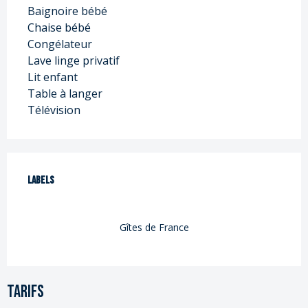
Baignoire bébé
Chaise bébé
Congélateur
Lave linge privatif
Lit enfant
Table à langer
Télévision
Offres de prestations
Labels
Labels
Gîtes de France
Tarifs