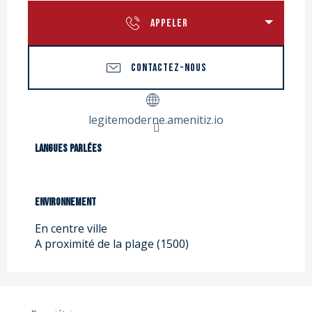
APPELER
CONTACTEZ-NOUS
legitemoderne.amenitiz.io
Langues parlées
Langues parlées
Environnement
Environnement
En centre ville
A proximité de la plage
(1500)