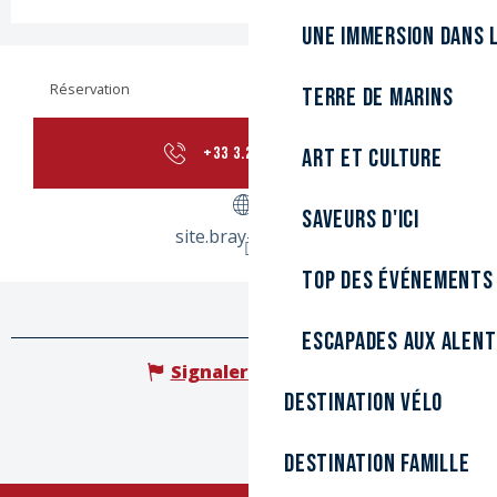
Une immersion dans l
Réservation
Terre de marins
+33 3.28.58.82.
▒▒
Art et culture
Saveurs d'ici
site.bray-dunes.fr
Top des événements
Escapades aux alen
Signaler une erreur
Destination Vélo
Destination Famille