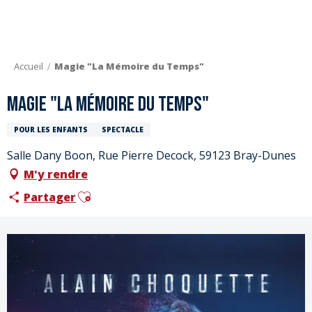
Aller
au
contenu
principal
Accueil
Magie "La Mémoire du Temps"
Magie "La Mémoire du Temps"
POUR LES ENFANTS
SPECTACLE
Salle Dany Boon, Rue Pierre Decock, 59123 Bray-Dunes
M'y rendre
Ajouter aux favoris
Partager