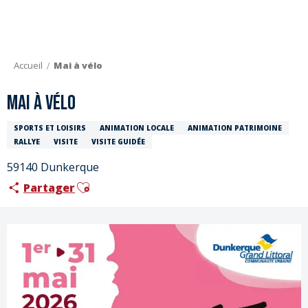
Aller
au
contenu
principal
Accueil
Mai à vélo
Mai à vélo
SPORTS ET LOISIRS
ANIMATION LOCALE
ANIMATION PATRIMOINE
RALLYE
VISITE
VISITE GUIDÉE
59140 Dunkerque
Ajouter aux favoris
Partager