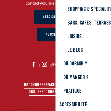
contact@dunkerque-tourisme.fr
Shopping & spécialit
NOUS CONTACTER
Bars, cafés, terras
NEWSLETTER
Loisirs
Le Blog
Où dormir ?
REJOIGNEZ-NOUS
Où manger ?
BROCHURES
ESPACE PRO
ESPACE PRESSE
Pratique
GROUPES
CONGRÈS & SÉMINAIRES
Accessibilité