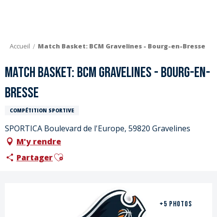
Aller
au
contenu
principal
Accueil
Match Basket: BCM Gravelines - Bourg-en-Bresse
Match Basket: BCM Gravelines - Bourg-en-
Bresse
COMPÉTITION SPORTIVE
SPORTICA Boulevard de l'Europe, 59820 Gravelines
M'y rendre
Ajouter aux favoris
Partager
+5 PHOTOS