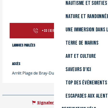
Nautisme et sorties
Nature et randonné
Une immersion dans l
+33 (0)9 82 38 65
▒▒
Terre de marins
Langues parlées
Langues parlées
Art et culture
Accès
Accès
Saveurs d'ici
Arrêt Plage de Bray-Dunes
Top des événements
Escapades aux alen
Signaler une erreur