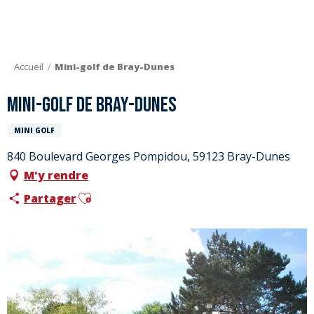
Aller
au
contenu
principal
Accueil
Mini-golf de Bray-Dunes
Mini-golf de Bray-Dunes
MINI GOLF
840 Boulevard Georges Pompidou, 59123 Bray-Dunes
M'y rendre
Ajouter aux favoris
Partager