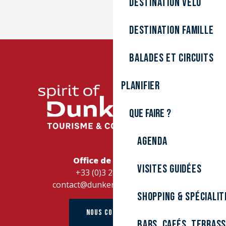
Destination Vélo
Destination Famille
Balades et circuits
Planifier
Que faire ?
Agenda
Office de Tourisme
Visites guidées
+33 (0)3 28 26 27 28
contact@dunkerque-tourisme.fr
Shopping & spécialit
NOUS CONTACTER
Bars, cafés, terras