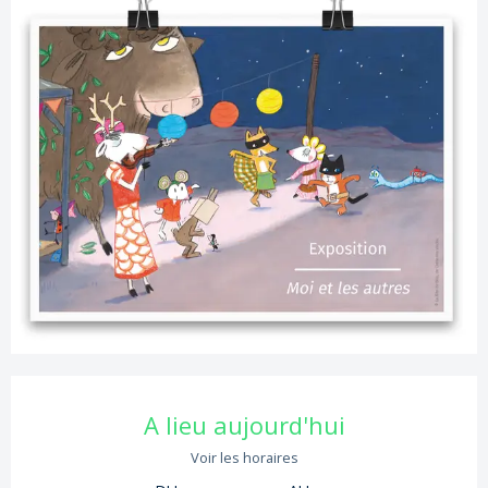
Ouverture et coordonnées
A lieu aujourd'hui
Voir les horaires