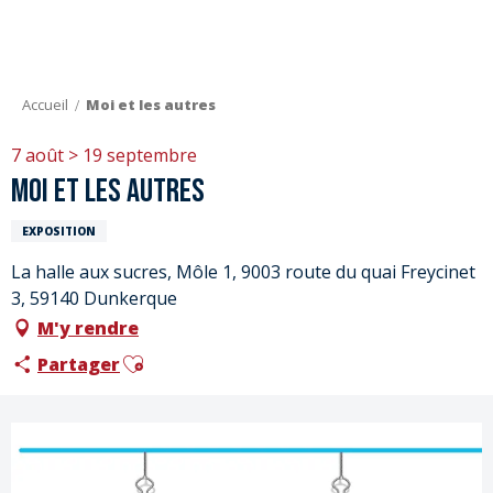
Aller
au
contenu
principal
Accueil
Moi et les autres
7 août > 19 septembre
Moi et les autres
EXPOSITION
La halle aux sucres, Môle 1, 9003 route du quai Freycinet
3, 59140 Dunkerque
M'y rendre
Ajouter aux favoris
Partager