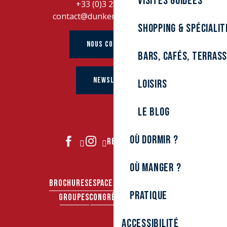
Visites guidées
+33 (0)3 28 26 27 28
contact@dunkerque-tourisme.fr
Shopping & spécialit
NOUS CONTACTER
Bars, cafés, terras
NEWSLETTER
Loisirs
Le Blog
Où dormir ?
REJOIGNEZ-NOUS
Où manger ?
BROCHURES
ESPACE PRO
ESPACE PRESSE
Pratique
GROUPES
CONGRÈS & SÉMINAIRES
Accessibilité