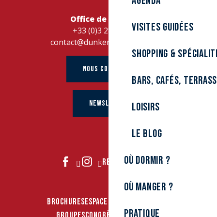
Agenda
Office de Tourisme
Visites guidées
+33 (0)3 28 26 27 28
contact@dunkerque-tourisme.fr
Shopping & spécialit
NOUS CONTACTER
Bars, cafés, terras
NEWSLETTER
Loisirs
Le Blog
Où dormir ?
REJOIGNEZ-NOUS
Où manger ?
BROCHURES
ESPACE PRO
ESPACE PRESSE
Pratique
GROUPES
CONGRÈS & SÉMINAIRES