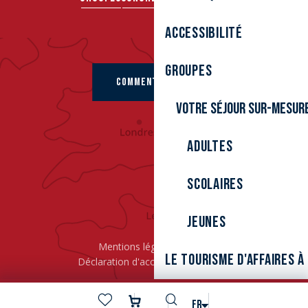
Accessibilité
Groupes
COMMENT VENIR ?
Votre séjour sur-mesur
Adultes
Scolaires
Jeunes
Mentions légales
Cookies
Le tourisme d'affaires 
Déclaration d'accessibilité
L’ÉPIC
Recherche
FR