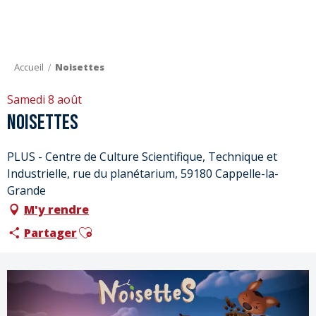
Aller
au
contenu
principal
Accueil
Noisettes
Samedi 8 août
Noisettes
PLUS - Centre de Culture Scientifique, Technique et
Industrielle, rue du planétarium, 59180 Cappelle-la-
Grande
M'y rendre
Ajouter aux favoris
Partager