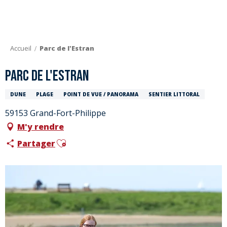
Aller
au
contenu
principal
Accueil
Parc de l'Estran
Parc de l'Estran
DUNE
PLAGE
POINT DE VUE / PANORAMA
SENTIER LITTORAL
59153 Grand-Fort-Philippe
M'y rendre
Ajouter aux favoris
Partager