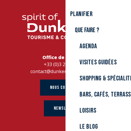
Planifier
Que faire ?
Agenda
Office de Tourisme
Visites guidées
+33 (0)3 28 26 27 28
contact@dunkerque-tourisme.fr
Shopping & spécialit
NOUS CONTACTER
Bars, cafés, terras
NEWSLETTER
Loisirs
Le Blog