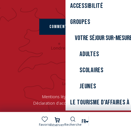
Accessibilité
Groupes
COMMENT VENIR ?
Votre séjour sur-mesur
Adultes
Scolaires
Jeunes
Mentions légales
Cookies
Le tourisme d'affaires 
Déclaration d'accessibilité
L’ÉPIC
Recherche
FR
Voir les favoris
Favoris
Recherche
Réserver
MENU