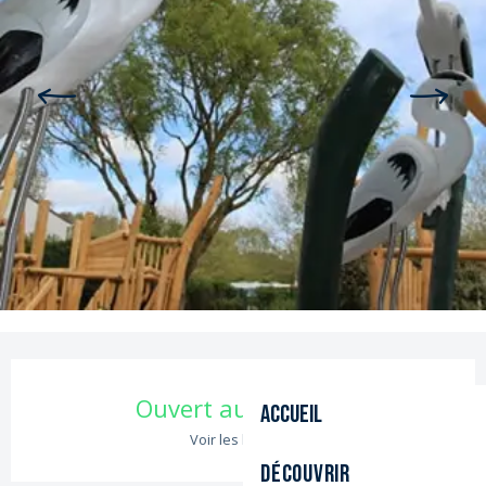
Ouverture et coordonnées
Ouvert aujourd'hui
Accueil
Voir les horaires
Découvrir