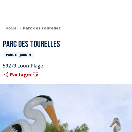
Aller
au
contenu
principal
Accueil
Parc des Tourelles
Parc des Tourelles
PARC ET JARDIN
59279 Loon-Plage
Ajouter aux favoris
Partager