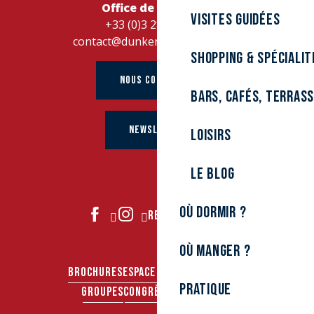
Office de Tourisme
Visites guidées
+33 (0)3 28 26 27 28
contact@dunkerque-tourisme.fr
Shopping & spécialit
NOUS CONTACTER
Bars, cafés, terras
NEWSLETTER
Loisirs
Le Blog
Où dormir ?
REJOIGNEZ-NOUS
Où manger ?
BROCHURES
ESPACE PRO
ESPACE PRESSE
Pratique
GROUPES
CONGRÈS & SÉMINAIRES