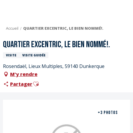
Aller
au
contenu
principal
Accueil
QUARTIER EXCENTRIC, LE BIEN NOMMÉ!.
QUARTIER EXCENTRIC, LE BIEN NOMMÉ!.
VISITE
VISITE GUIDÉE
Rosendaël, Lieux Multiples, 59140 Dunkerque
M'y rendre
Ajouter aux favoris
Partager
+3 PHOTOS