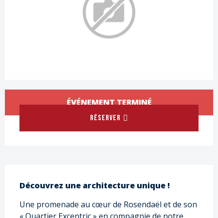
Ouverture et coordonnées
ÉVÉNEMENT TERMINÉ
RÉSERVER
Description
Découvrez une architecture unique !
Une promenade au cœur de Rosendaël et de son 
« Quartier Excentric » en compagnie de notre 