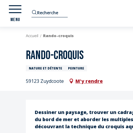
Aller
au
Recherche
contenu
MENU
principal
Accueil
Rando-croquis
Rando-croquis
NATURE ET DÉTENTE
PEINTURE
59123 Zuydcoote
M'y rendre
Description
Dessiner un paysage, trouver un cadra
du bord de mer et aborder les multiples
E
découvrant la technique du croquis aqu