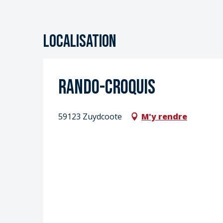
S
S
Localisation
Rando-croquis
59123 Zuydcoote
M'y rendre