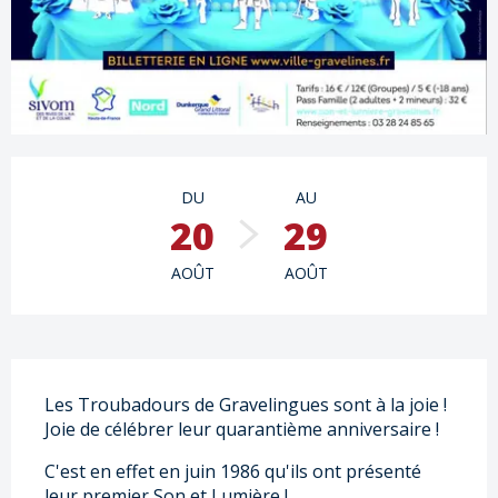
Ouverture et coordonnées
DU
AU
20
29
AOÛT
AOÛT
Description
Les Troubadours de Gravelingues sont à la joie ! 
Joie de célébrer leur quarantième anniversaire ! 
C'est en effet en juin 1986 qu'ils ont présenté 
leur premier Son et Lumière ! 