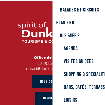
Balades et circuits
Planifier
Que faire ?
Agenda
Office de Tourisme
Visites guidées
+33 (0)3 28 26 27 28
contact@dunkerque-tourisme.fr
Shopping & spécialit
NOUS CONTACTER
Bars, cafés, terras
NEWSLETTER
Loisirs