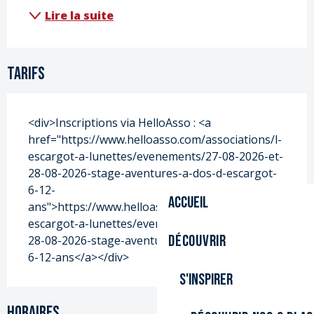
Lire la suite
Tarifs
<div>Inscriptions via HelloAsso : <a
href="https://www.helloasso.com/associations/l-
escargot-a-lunettes/evenements/27-08-2026-et-
28-08-2026-stage-aventures-a-dos-d-escargot-
6-12-
Accueil
ans">https://www.helloasso.com/associations/l-
escargot-a-lunettes/evenements/27-08-2026-et-
Découvrir
28-08-2026-stage-aventures-a-dos-d-escargot-
6-12-ans</a></div>
S'inspirer
Horaires