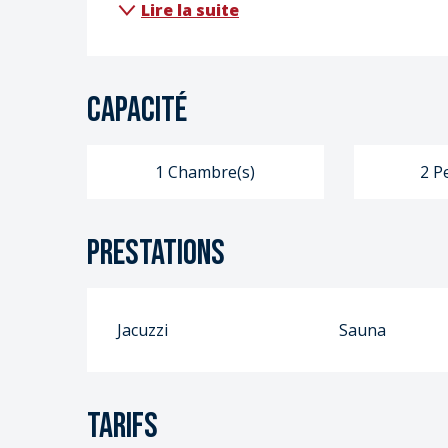
S
Lire la suite
S
Capacité
1 Chambre(s)
2 P
Prestations
Jacuzzi
Sauna
Tarifs