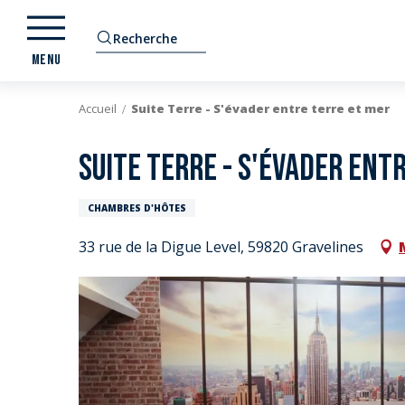
Aller
au
Recherche
contenu
MENU
principal
Accueil
Suite Terre - S'évader entre terre et mer
Suite Terre - S'évader ent
CHAMBRES D'HÔTES
33 rue de la Digue Level, 59820 Gravelines
E