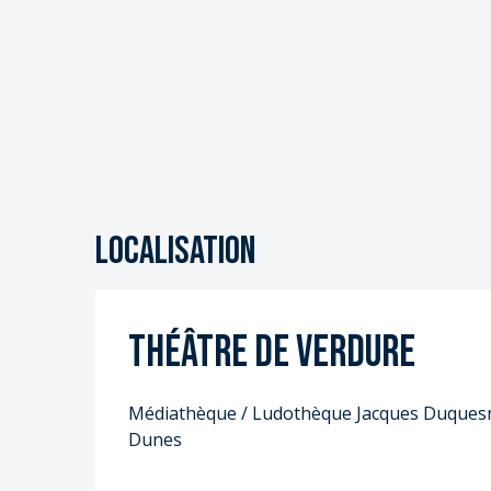
S
S
Localisation
Théâtre de Verdure
Médiathèque / Ludothèque Jacques Duquesne
Dunes