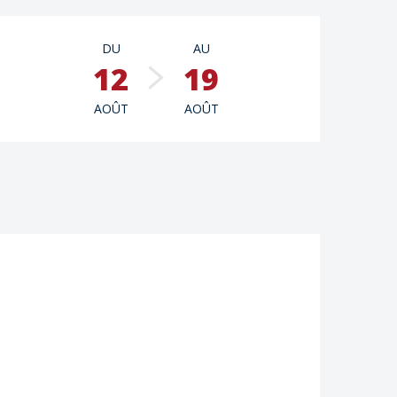
Ouverture et coordon
DU
AU
12
19
AOÛT
AOÛT