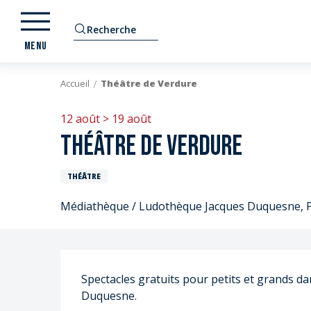
Aller
au
Recherche
contenu
MENU
principal
Accueil
Théâtre de Verdure
12 août > 19 août
Théâtre de Verdure
THÉÂTRE
Médiathèque / Ludothèque Jacques Duquesne, P
Description
Spectacles gratuits pour petits et grands dan
E
Duquesne.