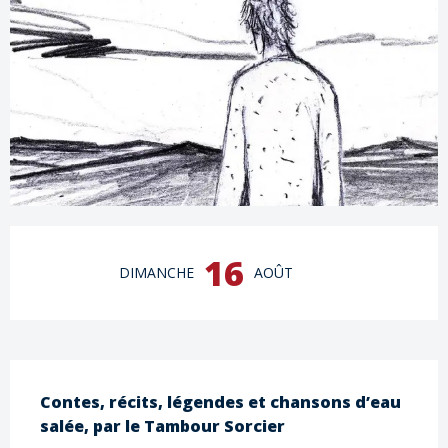
Ouverture et coordonnées
16
DIMANCHE
AOÛT
Description
Contes, récits, légendes et chansons d’eau 
salée, par le Tambour Sorcier