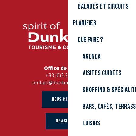
Balades et circuits
Planifier
Que faire ?
Agenda
Office de Tourisme
Visites guidées
+33 (0)3 28 26 27 28
contact@dunkerque-tourisme.fr
Shopping & spécialit
NOUS CONTACTER
Bars, cafés, terras
NEWSLETTER
Loisirs