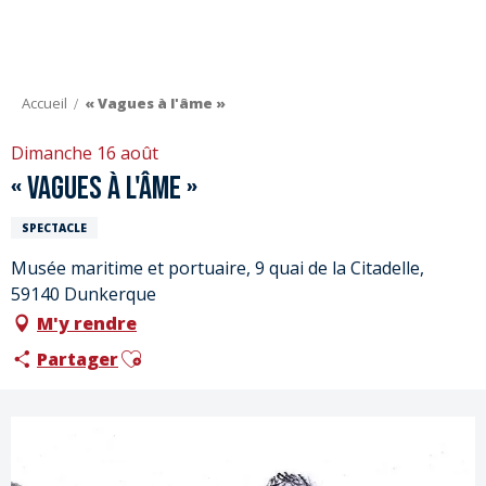
Aller
au
contenu
principal
Accueil
« Vagues à l'âme »
Dimanche 16 août
« Vagues à l'âme »
SPECTACLE
Musée maritime et portuaire, 9 quai de la Citadelle,
59140 Dunkerque
M'y rendre
Ajouter aux favoris
Partager