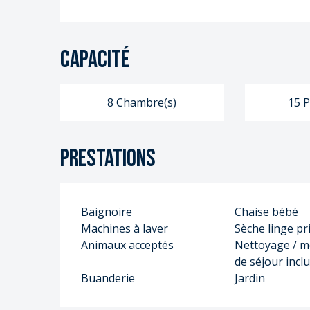
S
S
Capacité
8 Chambre(s)
15 P
Prestations
Baignoire
Chaise bébé
Machines à laver
Sèche linge pri
Animaux acceptés
Nettoyage / m
de séjour incl
Buanderie
Jardin