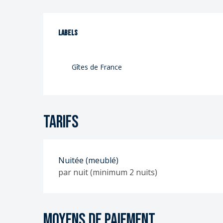
Offres de prestat
Labels
Labels
Gîtes de France
Tarifs
Nuitée (meublé)
par nuit (minimum 2 nuits)
Moyens de paiement