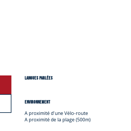
Langues parlées
Langues parlées
Environnement
Environnement
A proximité d'une Vélo-route
A proximité de la plage
(500m)