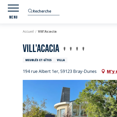
Aller
au
Recherche
contenu
MENU
principal
Accueil
Vill'Acacia
Vill'Acacia
MEUBLÉS ET GÎTES
VILLA
194 rue Albert 1er, 59123 Bray-Dunes
M'y 
E