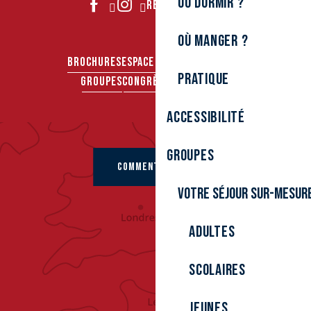
Où dormir ?
REJOIGNEZ-NOUS
Où manger ?
BROCHURES
ESPACE PRO
ESPACE PRESSE
Pratique
GROUPES
CONGRÈS & SÉMINAIRES
Accessibilité
Groupes
COMMENT VENIR ?
Votre séjour sur-mesur
Adultes
Scolaires
Jeunes