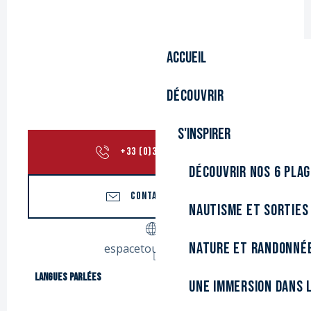
Accueil
Découvrir
S'inspirer
+33 (0)3 28 21 22
▒▒
Découvrir nos 6 pla
CONTACTEZ-NOUS
Nautisme et sorties
Nature et randonné
espacetourville.com
Langues parlées
Langues parlées
Une immersion dans l