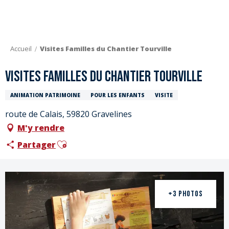
Aller
au
contenu
principal
Accueil
Visites Familles du Chantier Tourville
Visites Familles du Chantier Tourville
ANIMATION PATRIMOINE
POUR LES ENFANTS
VISITE
route de Calais, 59820 Gravelines
M'y rendre
Ajouter aux favoris
Partager
+3 PHOTOS