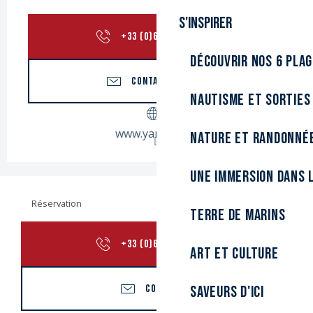
S'inspirer
+33 (0)6 10 43 33
▒▒
Découvrir nos 6 pla
CONTACTEZ-NOUS
Nautisme et sorties
www.yanka.com
Nature et randonné
Une immersion dans l
Réservation
Terre de marins
+33 (0)6 10 43 33
▒▒
Art et culture
CONTACTER
Saveurs d'ici