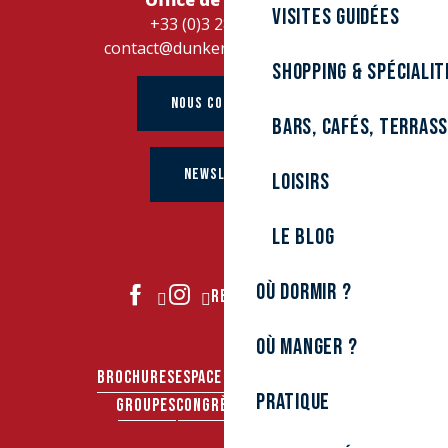
Office de Tourisme
Visites guidées
+33 (0)3 28 26 27 28
contact@dunkerque-tourisme.fr
Shopping & spécialit
NOUS CONTACTER
Bars, cafés, terras
NEWSLETTER
Loisirs
Le Blog
Où dormir ?
REJOIGNEZ-NOUS
Où manger ?
BROCHURES
ESPACE PRO
ESPACE PRESSE
Pratique
GROUPES
CONGRÈS & SÉMINAIRES