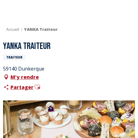
Aller
au
contenu
principal
Accueil
YANKA Traiteur
YANKA Traiteur
TRAITEUR
59140 Dunkerque
M'y rendre
Ajouter aux favoris
Partager