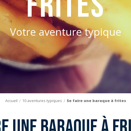
frites
Votre aventure typique
Accueil
10 aventures typiques
Se faire une baraque à frites
re une baraque à fr