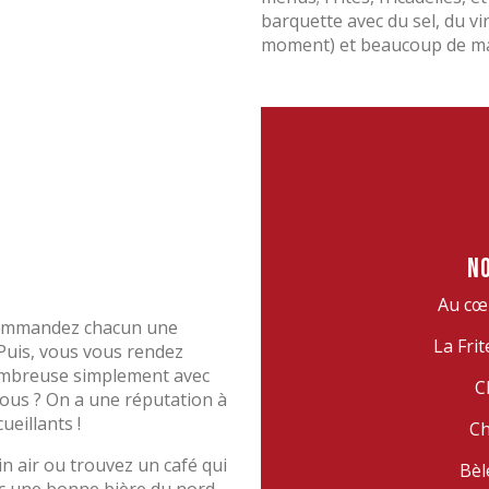
barquette avec du sel, du vin
moment) et beaucoup de ma
N
Au cœ
 commandez chacun une
La Fri
! Puis, vous vous rendez
ombreuse simplement avec
C
vous ? On a une réputation à
ueillants !
Ch
n air ou trouvez un café qui
Bèl