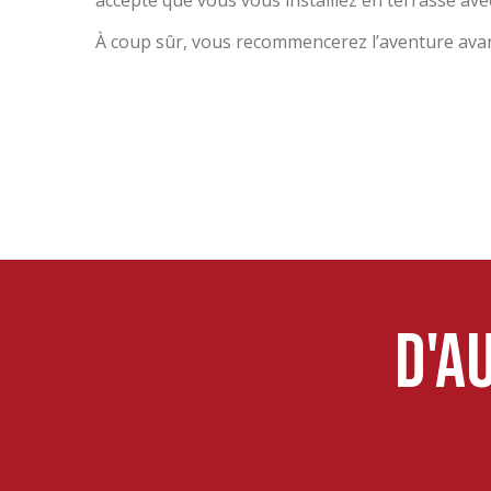
accepte que vous vous installiez en terrasse av
À coup sûr, vous recommencerez l’aventure avant
D'a