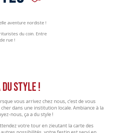
lle aventure nordiste !
ituristes du coin. Entre
de rue !
a du style !
orsque vous arrivez chez nous, c’est de vous
 cher dans une institution locale. Ambiance à la
oyez-nous, ça a du style !
attendez votre tour en zieutant la carte des
 autres possibilités, votre festin est servi en