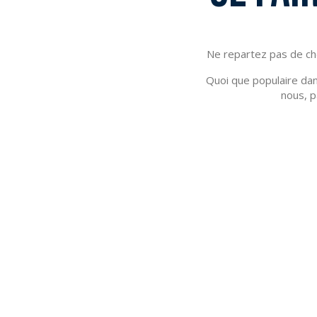
S
S
Ne repartez pas de che
Quoi que populaire dans
nous, p