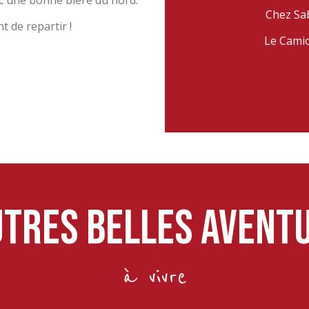
ec une bonne bière du nord.
Chez Sa
 de repartir !
Le Camio
utres belles avent
à vivre