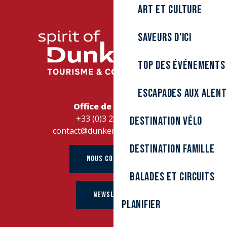
I MORI
Art et culture
Burger King Dunkerque Fleurs
La table du Yacht
MEMPHIS DUNKERQUE
Saveurs d'ici
Chic Frite
PITAYA Dunkerque
Top des événements
La Moule Rit
ITALIAN TRATTORIA
Fleur de Sel
Escapades aux alen
La Terrasse du Lac
Office de Tourisme
Le Grand Morien
+33 (0)3 28 26 27 28
Destination Vélo
contact@dunkerque-tourisme.fr
Destination Famille
NOUS CONTACTER
Balades et circuits
NEWSLETTER
Planifier