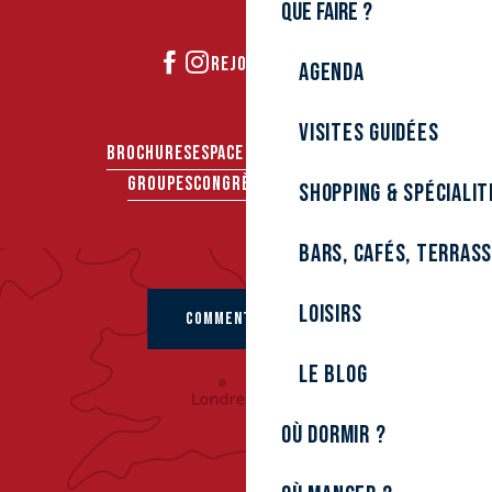
Que faire ?
REJOIGNEZ-NOUS
Agenda
Visites guidées
BROCHURES
ESPACE PRO
ESPACE PRESSE
GROUPES
CONGRÈS & SÉMINAIRES
Shopping & spécialit
Bars, cafés, terras
Loisirs
COMMENT VENIR ?
Le Blog
Où dormir ?