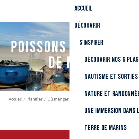
Aller
Accueil
au
contenu
Découvrir
principal
Poissons et fruits
S'inspirer
de mer
Découvrir nos 6 pla
Nautisme et sorties
Nature et randonné
Accueil
Planifier
Où manger ?
Poissons et fruits de mer
Une immersion dans l
Terre de marins
Maison VANBAELINGHEM - Traiteur